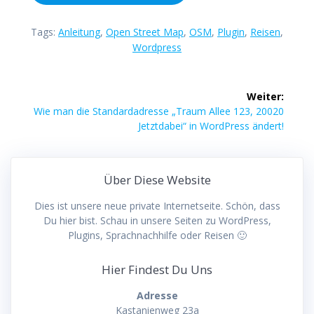
Tags:
Anleitung
,
Open Street Map
,
OSM
,
Plugin
,
Reisen
,
Wordpress
Beitragsnavigation
Weiter:
Nächster
Wie man die Standardadresse „Traum Allee 123, 20020
Beitrag:
Jetztdabei“ in WordPress ändert!
Über Diese Website
Dies ist unsere neue private Internetseite. Schön, dass
Du hier bist. Schau in unsere Seiten zu WordPress,
Plugins, Sprachnachhilfe oder Reisen 🙂
Hier Findest Du Uns
Adresse
Kastanienweg 23a