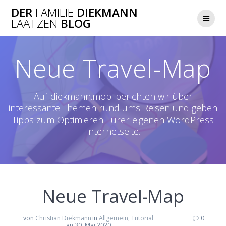
Zum
DER
FAMILIE
DIEKMANN
Inhalt
LAATZEN
BLOG
springen
Neue Travel-Map
Auf diekmann.mobi berichten wir über
interessante Themen rund ums Reisen und geben
Tipps zum Optimieren Eurer eigenen WordPress
Internetseite.
Neue Travel-Map
von
Christian Diekmann
in
Allgemein
,
Tutorial
0
an 30. Mai 2020